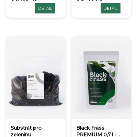
DETAIL
DETAIL
Substrát pro
Black Frass
zeleninu
PREMIUM 0,7 l -