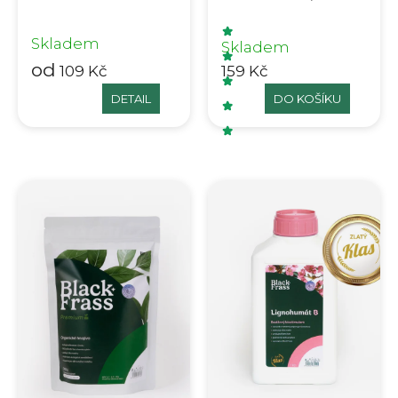
Organické hmyzí
hnojivo
Skladem
Skladem
od
109 Kč
159 Kč
DETAIL
DO KOŠÍKU
Průměrné hodnocení p