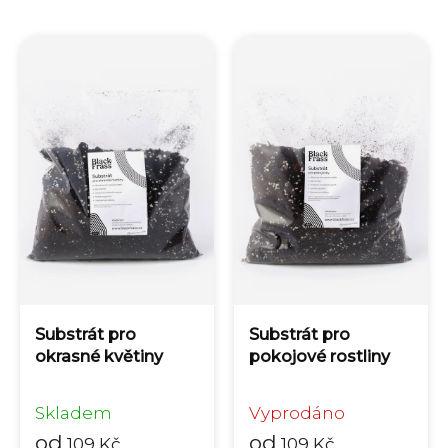
Substrát pro
Substrát pro
okrasné květiny
pokojové rostliny
Skladem
Vyprodáno
od
od
109 Kč
109 Kč