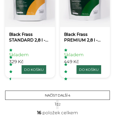
Black Frass
Black Frass
STANDARD 2,8 l -
PREMIUM 2,8 l -
Organické hmyzí
Organické hmyzí
hnojivo
hnojivo
Skladem
Skladem
329 Kč
449 Kč
DO KOŠÍKU
DO KOŠÍKU
Průměrné hodnocení produktu je 4,8 z 5 hvěz
Průměrné hodnocení p
NAČÍST DALŠÍ 4
Stránkování
1
2
Ovládací prvky výpisu
16
položek celkem