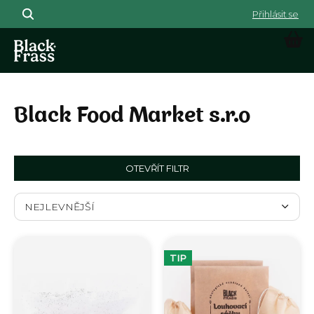
Přejít na obsah
NÁK
Black Food Market s.r.o
OTEVŘÍT FILTR
Řazení produktů
NEJLEVNĚJŠÍ
Výpis produktů
NEJDRAŽŠÍ
TIP
NEJPRODÁVANĚJŠÍ
ABECEDNĚ