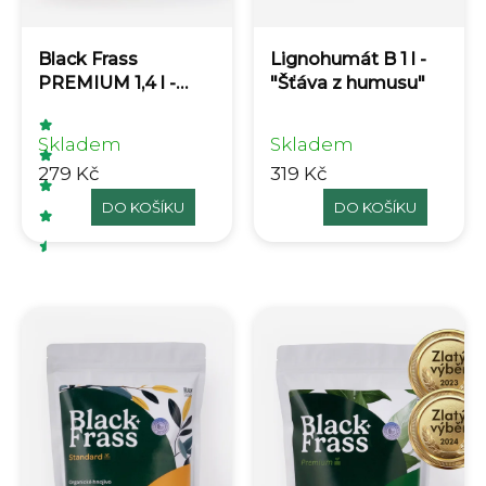
Black Frass
Lignohumát B 1 l -
PREMIUM 1,4 l -
"Šťáva z humusu"
Organické hmyzí
hnojivo
Skladem
Skladem
279 Kč
319 Kč
DO KOŠÍKU
DO KOŠÍKU
Průměrné hodnocení produktu je 4,5 z 5 hvěz