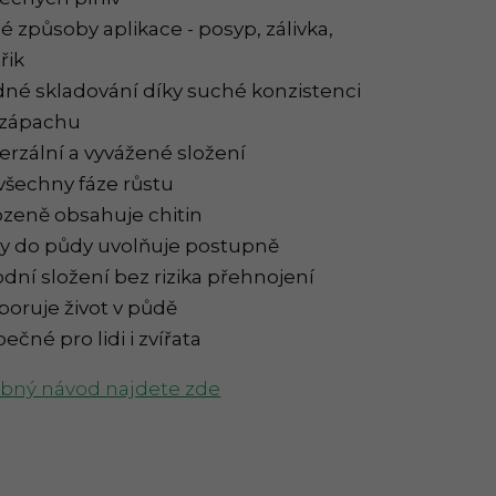
é způsoby aplikace - posyp, zálivka,
řik
né skladování díky suché konzistenci
 zápachu
erzální a vyvážené složení
všechny fáze růstu
ozeně obsahuje chitin
ny do půdy uvolňuje postupně
odní složení bez rizika přehnojení
oruje život v půdě
ečné pro lidi i zvířata
bný návod najdete zde