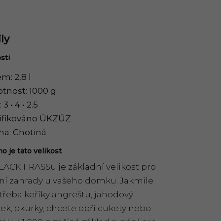
ly
sti
m: 2,8 l
tnost: 1000 g
3 • 4 • 2.5
tifikováno ÚKZÚZ
a: Chotiná
o je tato velikost
LACK FRASSu je základní velikost pro
ní zahrady u vašeho domku. Jakmile
třeba keříky angreštu, jahodový
ek, okurky, chcete obří cukety nebo