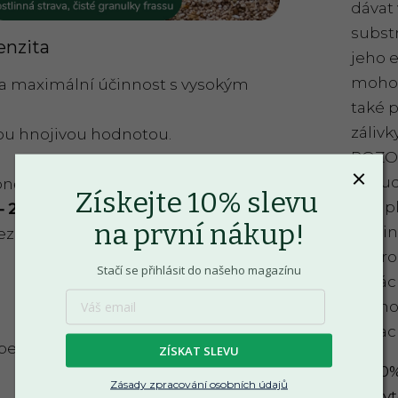
dávat
substr
enzita
jeho e
mohou
a a maximální účinnost s vysokým
také 
zálivk
okou hnojivou hodnotou.
POZOR,
Pokud
nější varianta, s výkonem
Získejte 10% slevu
při ap
 2,5
na první nákup!
květi
ezi výkonem a cenou a chcete
mikro
Stačí se přihlásit do našeho magazínu
zapác
přímo
zápach
 bezpečné hnojivo, které v půdě
ZÍSKAT SLEVU
100%
Zásady zpracování osobních údajů
zbyt