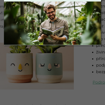
různ
 můžete půdu snadno vyčerpat,
post
přírodní složení vám dává jistotu, že
snad
iny budou stále v bezpečí. Stejně
bez
hrají na zahradě nebo vaši domácí
univ
pro 
přir
živi
přír
podp
bezp
Podro