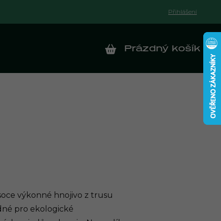
Přihlášení
Prázdný košík
NÁKUPNÍ KOŠÍK
ysoce výkonné hnojivo z trusu
dné pro ekologické