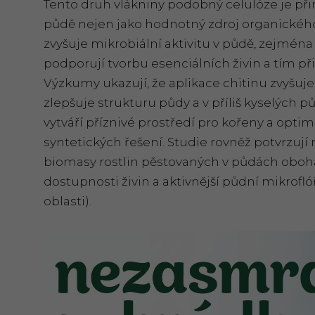
Tento druh vlákniny podobný celulóze je přir
půdě nejen jako hodnotný zdroj organického
zvyšuje mikrobiální aktivitu v půdě, zejména 
podporují tvorbu esenciálních živin a tím při
Výzkumy ukazují, že aplikace chitinu zvyšuje
zlepšuje strukturu půdy a v příliš kyselých 
vytváří příznivé prostředí pro kořeny a optima
syntetických řešení. Studie rovněž potvrzuj
biomasy rostlin pěstovaných v půdách oboha
dostupnosti živin a aktivnější půdní mikrofló
oblasti).