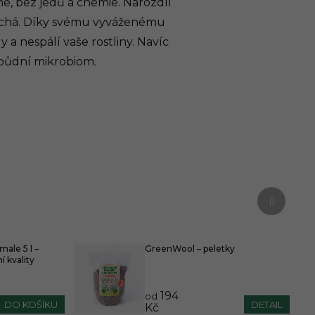
é, bez jedů a chemie. Narozdíl
áchá. Díky svému vyváženému
 a nespálí vaše rostliny. Navíc
 půdní mikrobiom.
Další 
male 5 l –
GreenWool – peletky
í kvality
194
od
DO KOŠÍKU
DETAIL
Kč