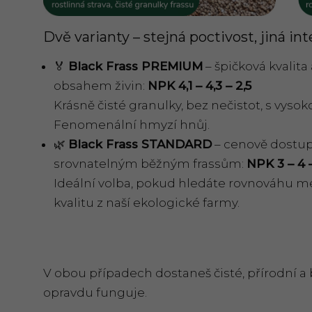
Dvě varianty – stejná poctivost, jiná int
🏅
Black Frass PREMIUM
– špičková kvalit
obsahem živin:
NPK 4,1 – 4,3 – 2,5
Krásně čisté granulky, bez nečistot, s vys
Fenomenální hmyzí hnůj.
🌿
Black Frass STANDARD
– cenově dostup
srovnatelným běžným frassům:
NPK 3 – 4 –
Ideální volba, pokud hledáte rovnováhu m
kvalitu z naší ekologické farmy.
V obou případech dostaneš čisté, přírodní a
opravdu funguje.