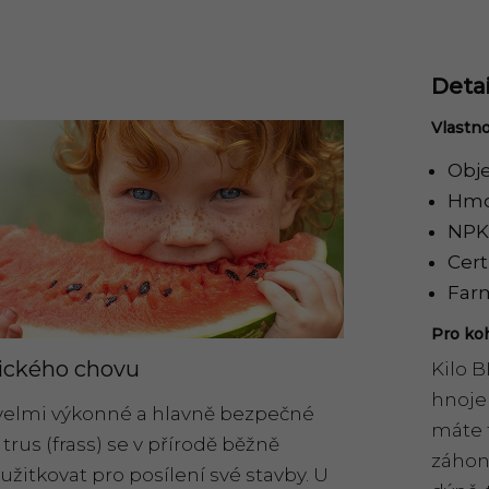
Detai
Vlastno
Obje
Hmo
NPK: 
Cer
Farm
Pro koh
gického chovu
Kilo B
hnoje
ě velmi výkonné a hlavně bezpečné
máte 
rus (frass) se v přírodě běžně
záhon
užitkovat pro posílení své stavby. U