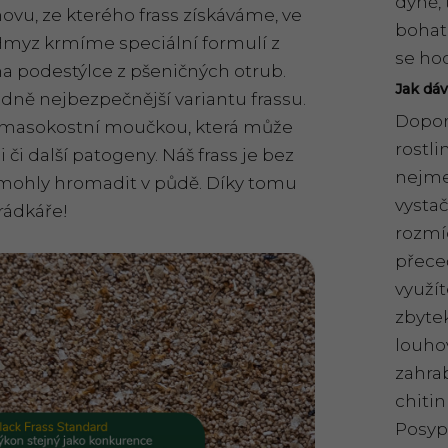
dýně, 
u, ze kterého frass získáváme, ve
bohat
 Hmyz krmíme speciální formulí z
se ho
na podestýlce z pšeničných otrub.
Jak dá
rodně nejbezpečnější variantu frassu.
Dopor
masokostní moučkou, která může
rostli
či další patogeny. Náš frass je bez
nejmen
 mohly hromadit v půdě. Díky tomu
vystač
rádkáře!
rozmíc
přece
využít
zbytek
louho
zahra
chitin
Posyp 