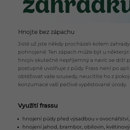
Hnojte bez zápachu
Jistě už jste někdy procházeli kolem zahrady
pohnojené. Ten zápach může být u některých
hnojiv skutečně nepříjemný a navíc se drží 
postupně uvolňuje z půdy. Frass není po apl
obtěžovat vaše sousedy, neucítíte ho z pokoj
konzumace vaší pečlivě vypěstované úrody.
Využití frassu
hnojení půdy před výsadbou v ovocnářství, ze
hnojení jahod, brambor, obilovin, květinov