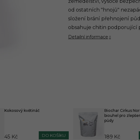
zemědělství, vysoce bezpečn
od ostatních "hnojů" nezap
složení brání přehnojení půdy
obsahuje chitin podporující
Detailní informace
Kokosový květináč
Biochar Cirkus Nor
biouhel pro zlepšen
půdy
DO KOŠÍKU
45 Kč
189 Kč