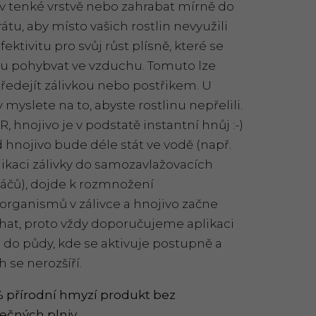
 v tenké vrstvě nebo zahrabat mírně do
átu, aby místo vašich rostlin nevyužili
fektivitu pro svůj růst plísně, které se
 pohybvat ve vzduchu. Tomuto lze
předejít zálivkou nebo postřikem. U
y myslete na to, abyste rostlinu nepřelili.
 hnojivo je v podstatě instantní hnůj :-)
 hnojivo bude déle stát ve vodě (např.
likaci zálivky do samozavlažovacích
náčů), dojde k rozmnožení
organismů v zálivce a hnojivo začne
hat, proto vždy doporučujeme aplikaci
 do půdy, kde se aktivuje postupně a
 se nerozšíří.
 přírodní hmyzí produkt bez
ečných plniv