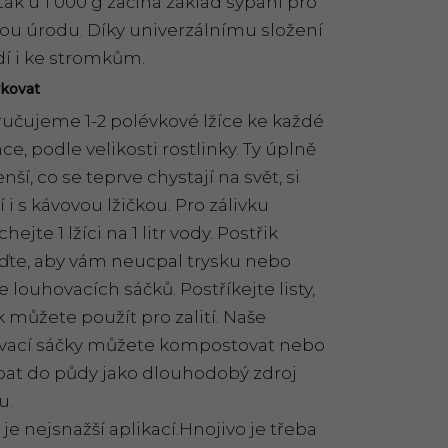
tak u 1 000 g začíná základ sypání pro
ou úrodu. Díky univerzálnímu složení
dí i ke stromkům.
vkovat
učujeme 1-2 polévkové lžíce ke každé
nce, podle velikosti rostlinky. Ty úplně
ší, co se teprve chystají na svět, si
í i s kávovou lžičkou. Pro zálivku
hejte 1 lžíci na 1 litr vody. Postřik
ďte, aby vám neucpal trysku nebo
e louhovacích sáčků. Postříkejte listy,
 můžete použít pro zalití. Naše
vací sáčky můžete kompostovat nebo
bat do půdy jako dlouhodobý zdroj
u.
je nejsnažší aplikací.Hnojivo je třeba