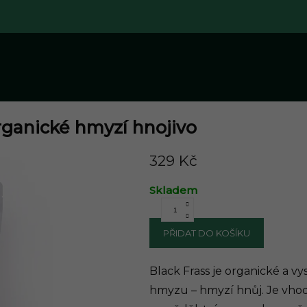
rganické hmyzí hnojivo
8 z 5 hvězdiček.
329 Kč
Skladem
PŘIDAT DO KOŠÍKU
Black Frass je organické a v
hmyzu – hmyzí hnůj. Je vho