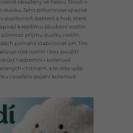
ozeně obsažený ve frassu. Slouží v
 dusíku. Jeho přítomnost výrazně
u pozitivních bakterií a hub, které
spívají k lepšímu zásobení rostlin.
 účinnost příjmu dusíku rostlin,
půdách pomáhá stabilizovat pH. Tím
lizuje růst rostlin i bez použití
í nárůst nadzemní i kořenové
cených chitinem, a to díky vyšší
ře v rizosféře (půdní kořenové