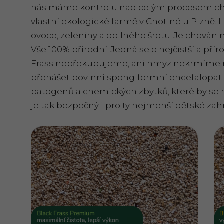
nás máme kontrolu nad celým procesem chov
vlastní ekologické farmě v Chotiné u Plzně.
ovoce, zeleniny a obilného šrotu. Je chován 
Vše 100% přírodní. Jedná se o nejčistší a pří
Frass nepřekupujeme, ani hmyz nekrmíme 
přenášet bovinní spongiformní encefalopatii 
patogenů a chemických zbytků, které by se
je tak bezpečný i pro ty nejmenší dětské zah