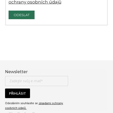
ochrany osobních údajů
ODESLAT
Zápatí
Newsletter
PŘIHLÁSIT
Odesláním souhlasíte se
zásadami ochrany
osobních údajů.