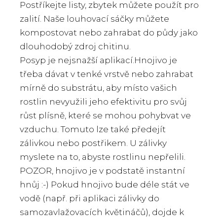
Postříkejte listy, zbytek můžete použít pro
zalití. Naše louhovací sáčky můžete
kompostovat nebo zahrabat do půdy jako
dlouhodobý zdroj chitinu.
Posyp je nejsnažší aplikací.Hnojivo je
třeba dávat v tenké vrstvě nebo zahrabat
mírně do substrátu, aby místo vašich
rostlin nevyužili jeho efektivitu pro svůj
růst plísně, které se mohou pohybvat ve
vzduchu. Tomuto lze také předejít
zálivkou nebo postřikem. U zálivky
myslete na to, abyste rostlinu nepřelili.
POZOR, hnojivo je v podstatě instantní
hnůj :-) Pokud hnojivo bude déle stát ve
vodě (např. při aplikaci zálivky do
samozavlažovacích květináčů), dojde k