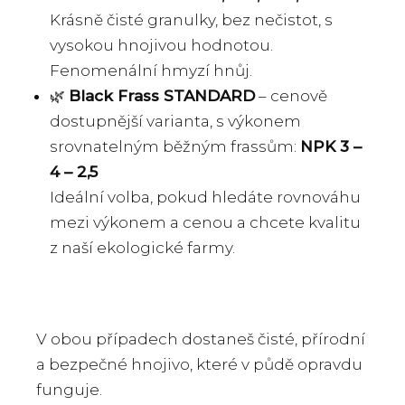
Krásně čisté granulky, bez nečistot, s
vysokou hnojivou hodnotou.
Fenomenální hmyzí hnůj.
🌿
Black Frass STANDARD
– cenově
dostupnější varianta, s výkonem
srovnatelným běžným frassům:
NPK 3 –
4 – 2,5
Ideální volba, pokud hledáte rovnováhu
mezi výkonem a cenou a chcete kvalitu
z naší ekologické farmy.
V obou případech dostaneš čisté, přírodní
a bezpečné hnojivo, které v půdě opravdu
funguje.