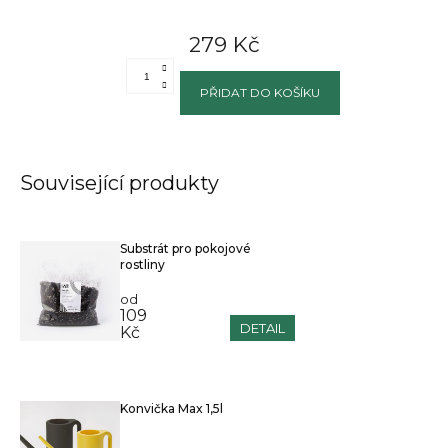
279 Kč
PŘIDAT DO KOŠÍKU
Související produkty
Substrát pro pokojové
rostliny
od
109
DETAIL
Kč
Konvička Max 1,5l