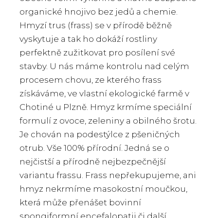
organické hnojivo bez jedů a chemie.
Hmyzí trus (frass) se v přírodě běžně
vyskytuje a tak ho dokáží rostliny
perfektně zužitkovat pro posílení své
stavby. U nás máme kontrolu nad celým
procesem chovu, ze kterého frass
získáváme, ve vlastní ekologické farmě v
Chotiné u Plzně. Hmyz krmíme speciální
formulí z ovoce, zeleniny a obilného šrotu.
Je chován na podestýlce z pšeničných
otrub. Vše 100% přírodní. Jedná se o
nejčistší a přírodně nejbezpečnější
variantu frassu. Frass nepřekupujeme, ani
hmyz nekrmíme masokostní moučkou,
která může přenášet bovinní
spongiformní encefalopatii či další