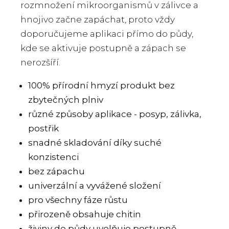
rozmnožení mikroorganismů v zálivce a
hnojivo začne zapáchat, proto vždy
doporučujeme aplikaci přímo do půdy,
kde se aktivuje postupně a zápach se
nerozšíří.
100% přírodní hmyzí produkt bez
zbytečných plniv
různé způsoby aplikace - posyp, zálivka,
postřik
snadné skladování díky suché
konzistenci
bez zápachu
univerzální a vyvážené složení
pro všechny fáze růstu
přirozeně obsahuje chitin
živiny do půdy uvolňuje postupně