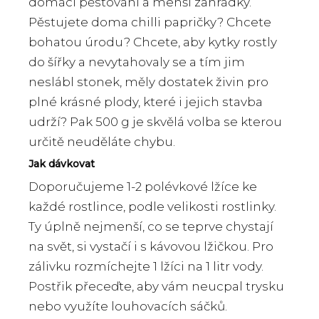
domácí pěstování a menší zahrádky.
Pěstujete doma chilli papričky? Chcete
bohatou úrodu? Chcete, aby kytky rostly
do šířky a nevytahovaly se a tím jim
neslábl stonek, měly dostatek živin pro
plné krásné plody, které i jejich stavba
udrží? Pak 500 g je skvělá volba se kterou
určitě neuděláte chybu.
Jak dávkovat
Doporučujeme 1-2 polévkové lžíce ke
každé rostlince, podle velikosti rostlinky.
Ty úplně nejmenší, co se teprve chystají
na svět, si vystačí i s kávovou lžičkou. Pro
zálivku rozmíchejte 1 lžíci na 1 litr vody.
Postřik přeceďte, aby vám neucpal trysku
nebo využíte louhovacích sáčků.