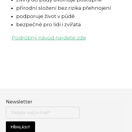
přírodní složení bez rizika přehnojení
podporuje život v půdě
bezpečné pro lidi i zvířata
Podrobný návod najdete zde
Zápatí
Newsletter
PŘIHLÁSIT