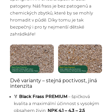
patogeny. Náš frass je bez patogenů a
chemických zbytků, které by se mohly
hromadit v půdě. Díky tomu je tak
bezpečný i pro ty nejmenší dětské
zahrádkáře!
Dvě varianty – stejná poctivost, jiná
intenzita
🏅
Black Frass PREMIUM
– špičková
kvalita a maximální účinnost s vysokým
obsahem živin:
NPK 4,1 – 4,3 – 2,5