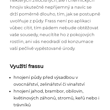
některých živočišných, ale i chemických
hnojiv skutečně nepříjemný a navíc se
drží poměrně dlouho, tím, jak se postupně
uvolňuje z půdy. Frass není po aplikaci
vůbec cítit, tím pádem nebude obtěžovat
vaše sousedy, neucítíte ho z pokojových
rostlin, ani vás neodradí od konzumace
vaší pečlivě vypěstované úrody.
Využití frassu
hnojení půdy před výsadbou v
ovocnářství, zelinářství či vinařství
hnojení jahod, brambor, obilovin,
květinových záhonů, stromů, keřů nebo i
trávníků