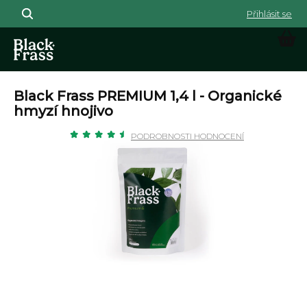
Přejít na obsah
NÁK
Black Frass PREMIUM 1,4 l - Organické
hmyzí hnojivo
Průměrné hodnocení produktu 
PODROBNOSTI HODNOCENÍ