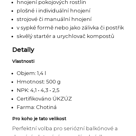
hnojení pokojových rostlin
plošné i individuální hnojení
strojové či manuální hnojení
v sypké formě nebo jako zálivka či postřik
skvělý startér a urychlovač kompostů
Detaily
Vlastnosti
Objem: 1,4 l
Hmotnost: 500 g
NPK: 4,1 • 4,3 • 2,5
Certifikováno ÚKZÚZ
Farma: Chotiná
Pro koho je tato velikost
Perfektní volba pro seriózní balkónové a