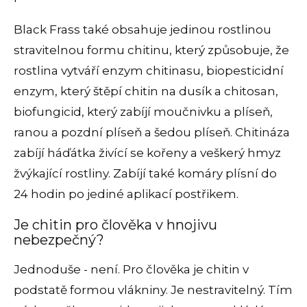
Black Frass také obsahuje jedinou rostlinou
stravitelnou formu chitinu, který způsobuje, že
rostlina vytváří enzym chitinasu, biopesticidní
enzym, který štěpí chitin na dusík a chitosan,
biofungicid, který zabíjí moučnivku a plíseň,
ranou a pozdní plíseň a šedou plíseň. Chitináza
zabíjí háďátka živící se kořeny a veškerý hmyz
žvýkající rostliny. Zabíjí také komáry plísní do
24 hodin po jediné aplikací postřikem.
Je chitin pro člověka v hnojivu
nebezpečný?
Jednoduše - není. Pro člověka je chitin v
podstatě formou vlákniny. Je nestravitelný. Tím