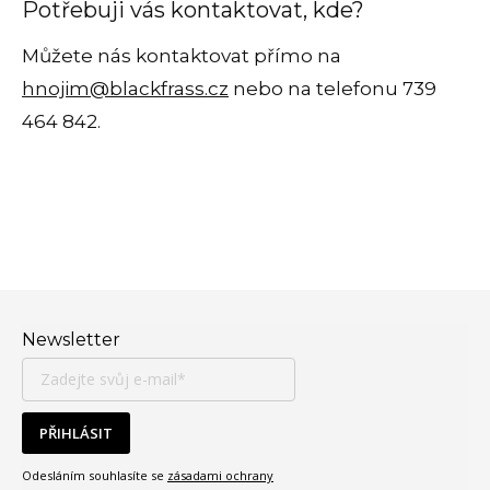
Potřebuji vás kontaktovat, kde?
Můžete nás kontaktovat přímo na
hnojim@blackfrass.cz
nebo na telefonu 739
464 842.
Zápatí
Newsletter
PŘIHLÁSIT
Odesláním souhlasíte se
zásadami ochrany