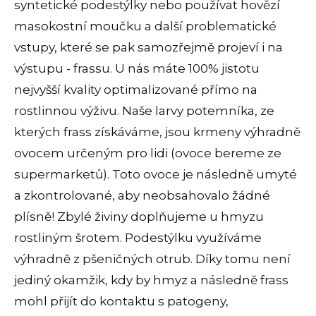
syntetické podestýlky nebo používat hovězí
masokostní moučku a další problematické
vstupy, které se pak samozřejmě projeví i na
výstupu - frassu. U nás máte 100% jistotu
nejvyšší kvality optimalizované přímo na
rostlinnou výživu. Naše larvy potemníka, ze
kterých frass získáváme, jsou krmeny výhradně
ovocem určeným pro lidi (ovoce bereme ze
supermarketů). Toto ovoce je následně umyté
a zkontrolované, aby neobsahovalo žádné
plísně! Zbylé živiny doplňujeme u hmyzu
rostliným šrotem. Podestýlku využíváme
výhradně z pšeničných otrub. Díky tomu není
jediný okamžik, kdy by hmyz a následně frass
mohl přijít do kontaktu s patogeny,