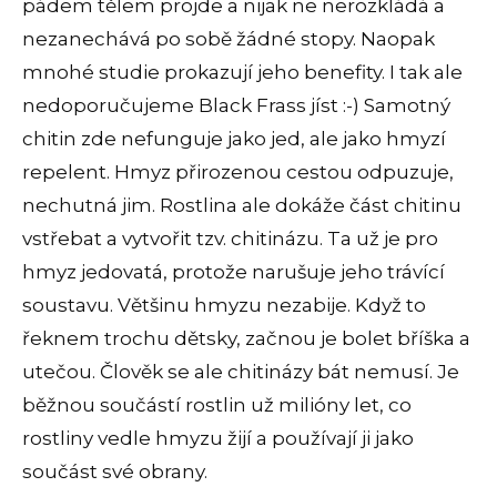
pádem tělem projde a nijak ne nerozkládá a
nezanechává po sobě žádné stopy. Naopak
mnohé studie prokazují jeho benefity. I tak ale
nedoporučujeme Black Frass jíst :-) Samotný
chitin zde nefunguje jako jed, ale jako hmyzí
repelent. Hmyz přirozenou cestou odpuzuje,
nechutná jim. Rostlina ale dokáže část chitinu
vstřebat a vytvořit tzv. chitinázu. Ta už je pro
hmyz jedovatá, protože narušuje jeho trávící
soustavu. Většinu hmyzu nezabije. Když to
řeknem trochu dětsky, začnou je bolet bříška a
utečou. Člověk se ale chitinázy bát nemusí. Je
běžnou součástí rostlin už milióny let, co
rostliny vedle hmyzu žijí a používají ji jako
součást své obrany.