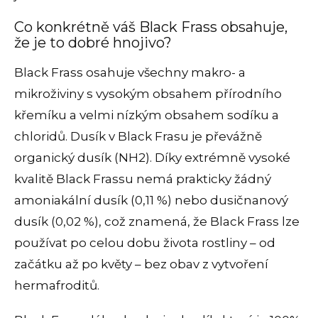
Co konkrétně váš Black Frass obsahuje,
že je to dobré hnojivo?
Black Frass osahuje všechny makro- a
mikroživiny s vysokým obsahem přírodního
křemíku a velmi nízkým obsahem sodíku a
chloridů. Dusík v Black Frasu je převážně
organický dusík (NH2). Díky extrémně vysoké
kvalitě Black Frassu nemá p
rakticky žádný
amoniakální dusík (0,11 %) nebo dusičnanový
dusík (0,02 %), což znamená, že Black Frass lze
používat po celou dobu života rostliny – od
začátku až po květy – bez obav z vytvoření
hermafroditů.