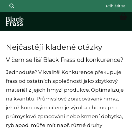
Přejít na obsah
NÁK
Nejčastěji kladené otázky
V čem se liší Black Frass od konkurence?
Jednoduše? V kvalitě! Konkurence překupuje
frass od ostatních společností jako zbytkový
materiál z jejich hmyzí produkce. Optimalizuje
na kvantitu. Průmyslově zpracovávaný hmyz,
jehož koncovým cílem je výroba chitinu pro
průmyslové zpracování nebo krmení dobytka,
ryb apod. může mít např. různé druhy