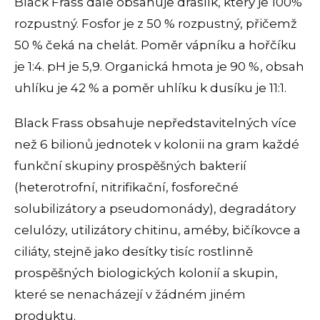
Black Frass dále obsahuje draslík, který je 100%
rozpustný.
Fosfor je z 50 % rozpustný, přičemž
50 % čeká na chelát.
Poměr vápníku a hořčíku
je 1:4. pH je 5,9.
Organická hmota je 90 %, obsah
uhlíku je 42 % a poměr uhlíku k dusíku je 11:1.
Black Frass obsahuje nepředstavitelných více
než 6 bilionů jednotek v kolonii na gram každé
funkční skupiny prospěšných bakterií
(heterotrofní, nitrifikační, fosforečné
solubilizátory a pseudomonády), degradátory
celulózy, utilizátory chitinu, améby, bičíkovce a
ciliáty, stejně jako desítky tisíc rostlinně
prospěšných biologických kolonií a skupin,
které se nenacházejí v žádném jiném
produktu.