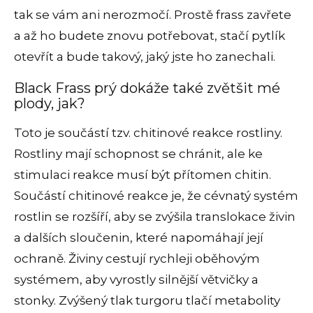
tak se vám ani nerozmočí. Prostě frass zavřete
a až ho budete znovu potřebovat, stačí pytlík
otevřít a bude takový, jaký jste ho zanechali.
Black Frass prý dokáže také zvětšit mé
plody, jak?
Toto je součástí tzv. chitinové reakce rostliny.
Rostliny mají schopnost se chránit, ale ke
stimulaci reakce musí být přítomen chitin.
Součástí chitinové reakce je, že cévnatý systém
rostlin se rozšíří, aby se zvýšila translokace živin
a dalších sloučenin, které napomáhají její
ochraně.
Živiny cestují rychleji oběhovým
systémem, aby vyrostly silnější větvičky a
stonky. Zvýšený tlak turgoru tlačí metabolity