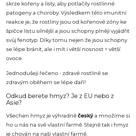
skrze kořeny a listy, aby potlačily rostlinné
patogeny a choroby.
Výsledkem této imunitní
reakce je, že rostliny jsou od kořenové zóny ke
špičce listu silnější a jsou schopny plněji vyjádřit
svůj fenotyp. Díky tomu nejen že jsou schopny
se lépe bránit, ale i mít i větší nosnost = větší
ovoce.
Jednodušeji řečeno - zdravé rostlině se
zdravým oběhem se lépe daří!
Odkud berete hmyz? Je z EU nebo z
Asie?
Všechen hmyz je výhradně
český
a množíme si
ho u nás na své vlastní farmě. Stejně tak i hmyz
je chován na naší vlastní farmě.