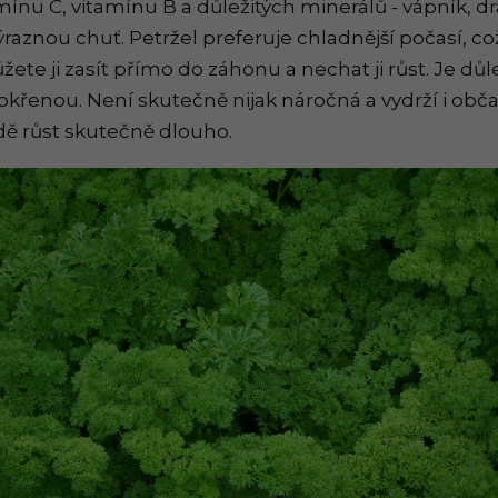
ínu C, vitamínu B a důležitých minerálů - vápník, dra
aznou chuť. Petržel preferuje chladnější počasí, což 
ete ji zasít přímo do záhonu a nechat ji růst. Je dů
křenou. Není skutečně nijak náročná a vydrží i obč
dě růst skutečně dlouho.