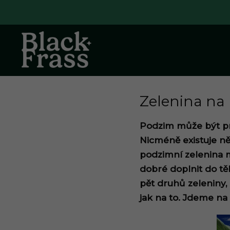
Přejít na obsah
Zelenina na 
Podzim může být pro
Nicméně existuje ně
podzimní zelenina m
dobré doplnit do tě
pět druhů zeleniny,
jak na to. Jdeme na 