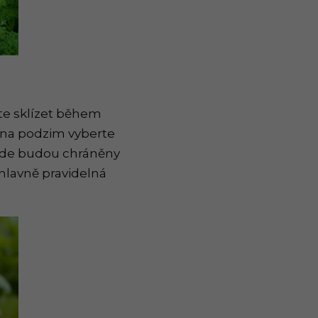
te sklízet během
k na podzim vyberte
, kde budou chráněny
hlavně pravidelná