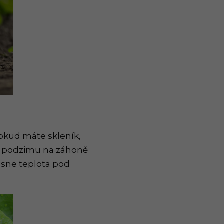
Pokud máte skleník,
do podzimu na záhoně
esne teplota pod