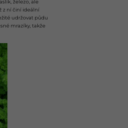
slík, železo, ale
z ní činí ideální
ležité udržovat půdu
asné mrazíky, takže