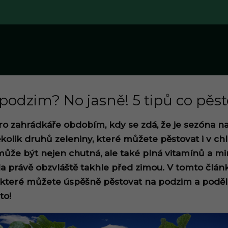
podzim? No jasně! 5 tipů co pěst
 zahrádkáře obdobím, kdy se zdá, že je sezóna na
kolik druhů zeleniny, které můžete pěstovat i v ch
ůže být nejen chutná, ale také plná vitamínů a min
la právě obzvláště takhle před zimou. V tomto čl
 které můžete úspěšně pěstovat na podzim a podělí
to!