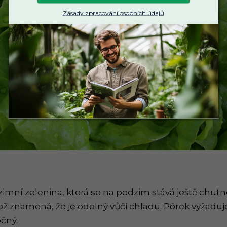
Zásady zpracování osobních údajů
zimní zelenina, která se na podzim stává ještě chutně
což znamená, že je odolný vůči chladu. Pórek vyžaduje
očný.