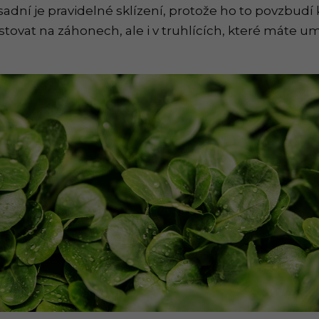
adní je pravidelné sklízení, protože ho to povzbudí k
tovat na záhonech, ale i v truhlících, které máte u