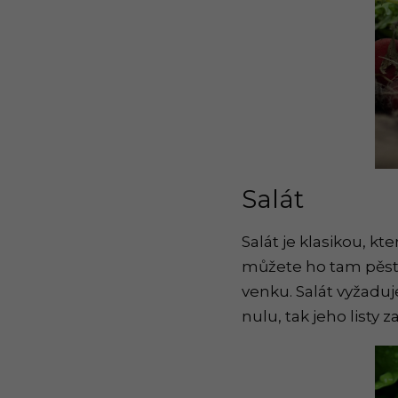
Salát
Salát je klasikou, k
můžete ho tam pěsto
venku. Salát vyžaduj
nulu, tak jeho listy 