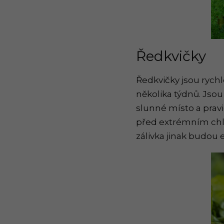
Ředkvičky
Ředkvičky jsou rych
několika týdnů. Jsou
slunné místo a pravi
před extrémním chla
zálivka jinak budou 