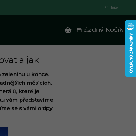
Přihlášení
Prázdný košík
NÁKUPNÍ KOŠÍK
ovat a jak
 zeleninu u konce.
ladnějších měsících.
erálů, které je
ánku vám představíme
me se s vámi o tipy,