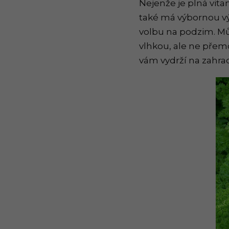
Nejenže je plná vitam
také má výbornou výr
volbu na podzim. Můž
vlhkou, ale ne přemo
vám vydrží na zahra