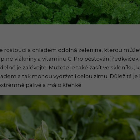
le rostoucí a chladem odolná zelenina, kterou může
 plné vlákniny a vitamínu C. Pro pěstování ředkviče
delně je zalévejte. Můžete je také zasít ve skleníku
dem a tak mohou vydržet i celou zimu. Důležitá je 
extrémně pálivé a málo křehké.