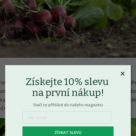
Získejte 10% slevu
terou můžete pěstovat po celý rok, včetně podzimu. 
na první nákup!
vat skutečně celoročně, ale vydrží vám i dlouho 
e pravidelné zalévání a ochranu před mrazy. Když kl
Stačí se přihlásit do našeho magazínu
začnou strádat a postupně hnít a už není k jídlu.
ZÍSKAT SLEVU