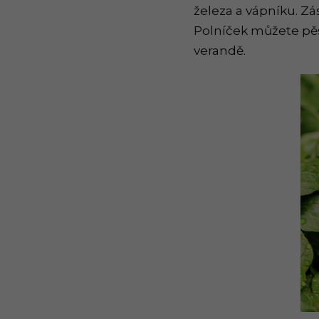
železa a vápníku. Zás
Polníček můžete pěs
verandě.