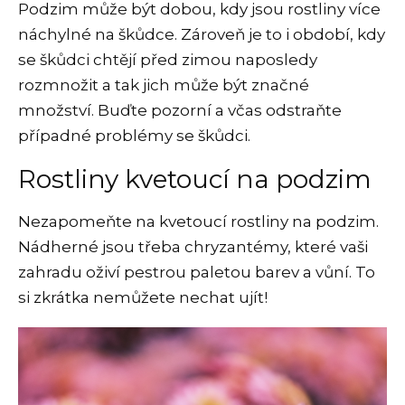
Podzim může být dobou, kdy jsou rostliny více
náchylné na škůdce. Zároveň je to i období, kdy
se škůdci chtějí před zimou naposledy
rozmnožit a tak jich může být značné
množství. Buďte pozorní a včas odstraňte
případné problémy se škůdci.
Rostliny kvetoucí na podzim
Nezapomeňte na kvetoucí rostliny na podzim.
Nádherné jsou třeba chryzantémy, které vaši
zahradu oživí pestrou paletou barev a vůní. To
si zkrátka nemůžete nechat ujít!