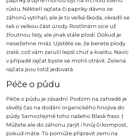
papriky a dýně mohou být na vrcholu svého
růstu. Někteří rajčata či papriky dávno ze
záhonů vytrhali, ale je to velká škoda, okradli se
tak o velkou část úrody. Rostlinám sice už
žloutnou listy, ale jinak stále plodí. Dokud je
nesežehne mráz. Ujistěte se, že berete plody
zralé, což vám zaručí lepší chuť a kvalitu. Navíc
v případě rajčat byste se mohli otrávit. Zelená
rajčata jsou totiž jedovatá.
Péče o půdu
Péče o půdu je zásadní. Podzim na zahradě je
skvělý čas na dodání organického hnojiva do
půdy. Samozřejmě toho našeho Blask frass :)
Můžete ale do záhonu zarýt i hnůj či kompost,
pokud máte. To pomůže připravit zemi na