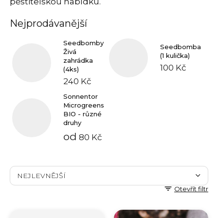
pěstitelskou nabídku.
Nejprodávanější
Seedbomby
Seedbomba
Živá
(1 kulička)
zahrádka
100 Kč
(4ks)
240 Kč
Sonnentor
Microgreens
BIO - různé
druhy
od
80 Kč
Řazení produktů
NEJLEVNĚJŠÍ
Otevřít filtr
NEJDRAŽŠÍ
Výpis produktů
NEJPRODÁVANĚJŠÍ