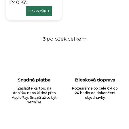
240 Kč
DO KOŠÍKU
3
položek celkem
Ovládací prvky výpisu
Snadná platba
Blesková doprava
Zaplatíte kartou, na
Rozesíláme po celé ČR do
dobírku nebo klidně přes
24 hodin od dokončení
ApplePay. Snazší už to být
objednávky
nemůže