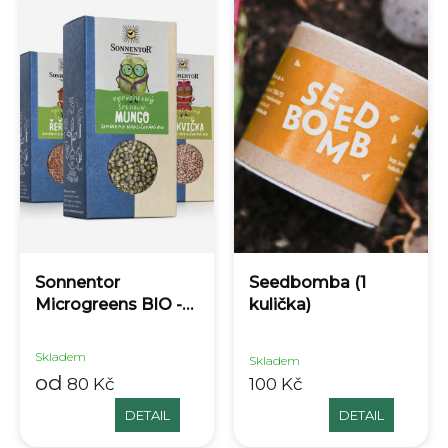
ABECEDNĚ
Sonnentor
Seedbomba (1
Microgreens BIO -
kulička)
různé druhy
Skladem
Skladem
od
80 Kč
100 Kč
DETAIL
DETAIL