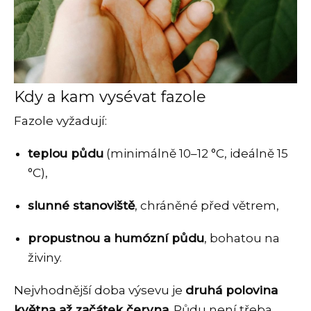
Kdy a kam vysévat fazole
Fazole vyžadují:
teplou půdu
(minimálně 10–12 °C, ideálně 15
°C),
slunné stanoviště
, chráněné před větrem,
propustnou a humózní půdu
, bohatou na
živiny.
Nejvhodnější doba výsevu je
druhá polovina
května až začátek června
. Půdu není třeba