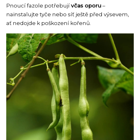
Pnoucí fazole potřebují
včas oporu
–
nainstalujte tyče nebo síť ještě před výsevem,
ať nedojde k poškození kořenů.