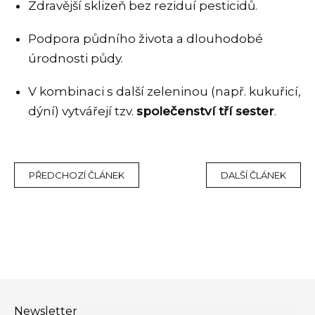
Zdravější sklizeň bez reziduí pesticidů.
Podpora půdního života a dlouhodobé
úrodnosti půdy.
V kombinaci s další zeleninou (např. kukuřicí,
dýní) vytvářejí tzv.
společenství tří sester
.
PŘEDCHOZÍ ČLÁNEK
DALŠÍ ČLÁNEK
Zápatí
Newsletter