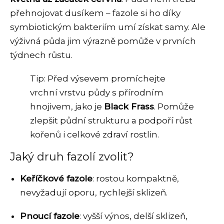
přehnojovat dusíkem – fazole si ho díky
symbiotickým bakteriím umí získat samy. Ale
výživná půda jim výrazně pomůže v prvních
týdnech růstu.
Tip: Před výsevem promíchejte
vrchní vrstvu půdy s přírodním
hnojivem, jako je
Black Frass
. Pomůže
zlepšit půdní strukturu a podpoří růst
kořenů i celkové zdraví rostlin.
Jaký druh fazolí zvolit?
Keříčkové fazole
: rostou kompaktně,
nevyžadují oporu, rychlejší sklizeň.
Pnoucí fazole
: vyšší výnos, delší sklizeň,