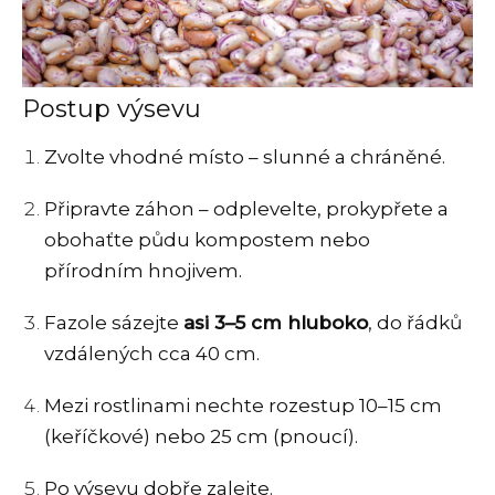
Postup výsevu
Zvolte vhodné místo – slunné a chráněné.
Připravte záhon – odplevelte, prokypřete a
obohaťte půdu kompostem nebo
přírodním hnojivem.
Fazole sázejte
asi 3–5 cm hluboko
, do řádků
vzdálených cca 40 cm.
Mezi rostlinami nechte rozestup 10–15 cm
(keříčkové) nebo 25 cm (pnoucí).
Po výsevu dobře zalejte.