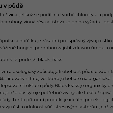
u v půdě
itá živina, jelikož se podílí na tvorbě chlorofylu a po
, brambory, vinná réva a listová zelenina vyžadují do
pníku a hořčíku je zásadní pro správný vývoj rostlin
yvážené hnojení pomohou zajistit zdravou úrodu a od
ivní a ekologický způsob, jak obohatit půdu o vápn
ss
– inovativní hnojivo, které je bohaté na organické 
lepšovat strukturu půdy. Black Frass je organický p
nejenže poskytuje potřebné živiny, ale také přispívá 
ůdy. Tento přírodní produkt je ideální pro ekologic
dravý růst a odolnost vůči stresovým faktorům, což ve