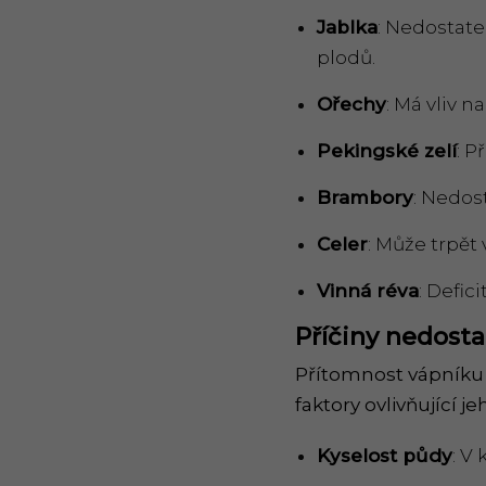
Jablka
: Nedostate
plodů.
Ořechy
: Má vliv n
Pekingsk
é
zelí
: P
Brambory
: Nedos
Celer
: Může trpět
Vinná r
é
va
: Defic
Příčiny nedost
Přítomnost vápníku v
faktory ovlivňující j
Kyselost pů
dy
: V