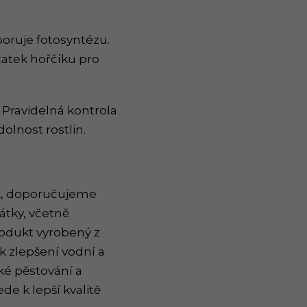
dporuje fotosyntézu.
statek hořčíku pro
. Pravidelná kontrola
olnost rostlin.
ík, doporučujeme
látky, včetně
rodukt vyrobený z
k zlepšení vodní a
ké pěstování a
de k lepší kvalitě