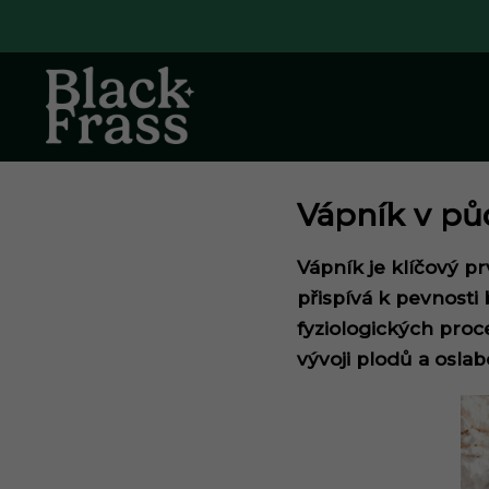
Přejít na obsah
Vápník v půd
Vápník je klíčový pr
přispívá k pevnosti
fyziologických pro
vývoji plodů a osla