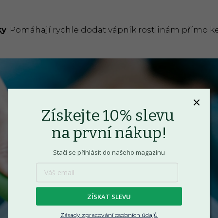
ky
: Pomáhají rychle dodat vápník rostlinám přímo k
Získejte 10% slevu
na první nákup!
Stačí se přihlásit do našeho magazínu
ZÍSKAT SLEVU
Zásady zpracování osobních údajů