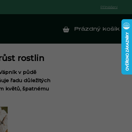
Přihlášení
Prázdný košík
NÁKUPNÍ KOŠÍK
ůst rostlin
. Vápník v půdě
uje řadu důležitých
ím květů, špatnému