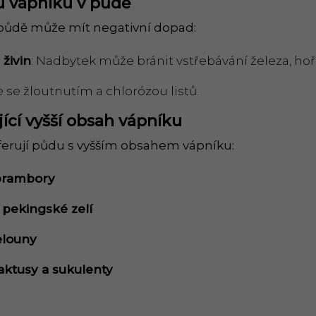
u vápníku v půdě
 půdě může mít negativní dopad:
h
ž
ivin
: Nadbytek může bránit vstřebávání železa, hořč
e se žloutnutím a chlorózou listů.
jící vyšší obsah vápníku
eferují půdu s vyšším obsahem vápníku:
 brambory
, pekingsk
é
zelí
elouny
kaktusy a sukulenty