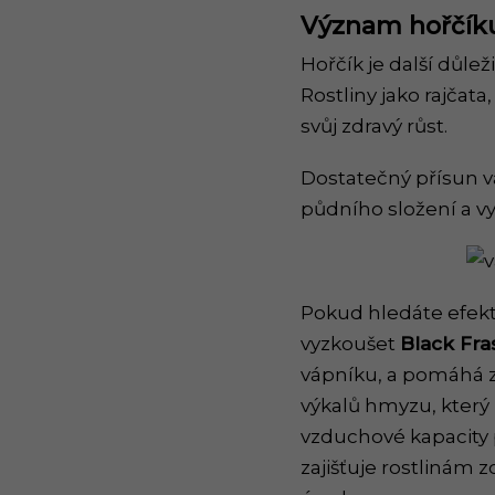
Význam hořčík
Hořčík je další důlež
Rostliny jako rajčata
svůj zdravý růst.
Dostatečný přísun vá
půdního složení a v
Pokud hledáte efekt
vyzkoušet
Black Fra
vápníku, a pomáhá z
výkalů hmyzu, který 
vzduchové kapacity p
zajišťuje rostlinám z