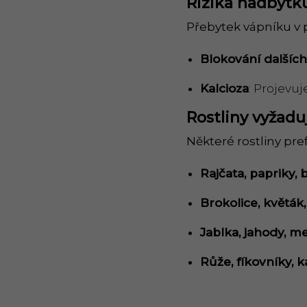
Rizika nadbytk
Přebytek vápníku v
Blokování
dal
ší
c
Kalcioza
: Projevuj
Rostliny vyžadu
Některé rostliny pr
Rajčata, papriky,
Brokolice, květák
Jablka, jahody, m
Růž
e, f
íkovníky, 