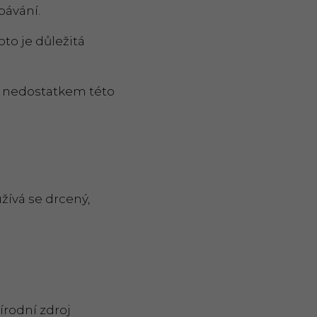
bávání.
oto je důležitá
ět nedostatkem této
žívá se drcený,
írodní zdroj