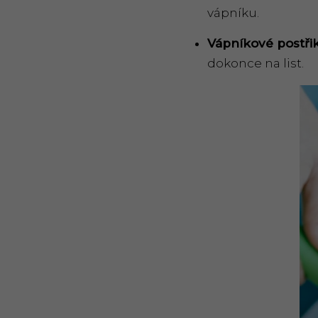
vápníku.
Vápníkov
é
post
ři
dokonce na list.