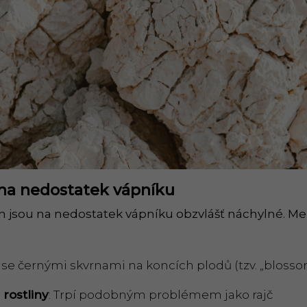
na nedostatek vápníku
in jsou na nedostatek vápníku obzvlášť náchylné. Me
e se černými skvrnami na koncích plodů (tzv. „blosso
é
rostliny
: Trpí podobným problémem jako rajč