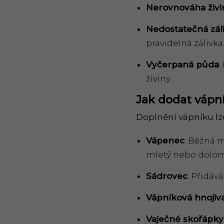
Nerovnová
ha
ž
ivi
Nedostatečná zál
pravidelná zálivka
Vyčerpaná půda
:
živiny.
Jak dodat vápn
Doplnění vápníku lze
Vápenec
: Běžná 
mletý nebo dolomi
Sá
drovec
: Přidává
Vápníková hnojiv
Vaječn
é
skořápky