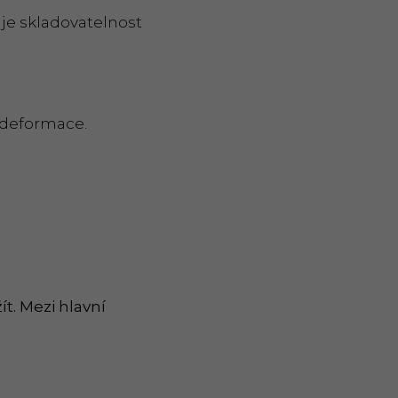
uje skladovatelnost
a deformace.
t. Mezi hlavní