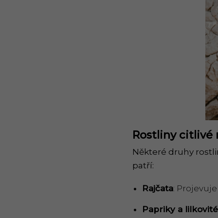
Rostliny citliv
é
Některé druhy rostl
patří:
Rajčata
: Projevuj
Papriky a lilkovit