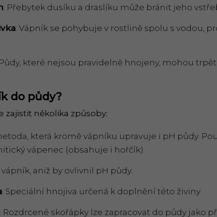
n
: Přebytek dusíku a draslíku může bránit jeho vstře
ivka
: Vápník se pohybuje v rostlině spolu s vodou, pr
.
 Půdy, které nejsou pravidelně hnojeny, mohou trp
í
k do p
ů
dy?
 zajistit několika způsoby:
metoda, která kromě vápníku upravuje i pH půdy. Pou
tický vápenec (obsahuje i hořčík).
 vápník, aniž by ovlivnil pH půdy.
a
: Speciální hnojiva určená k doplnění této živiny.
: Rozdrcené skořápky lze zapracovat do půdy jako př