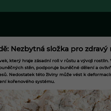
ě: Nezbytná složka pro zdravý r
vek, který hraje zásadní roli v růstu a vývoji rostlin
 buněčných stěn, podporuje buněčné dělení a ovlivň
cesů. Nedostatek této živiny může vést k deformac
bení kořenového systému.