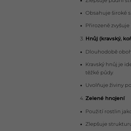
Zlepšuje půdní st
Obsahuje široké 
Přirozeně zvyšuje
Hnůj (kravský, koň
Dlouhodobě oboh
Kravský hnůj je id
těžké půdy.
Uvolňuje živiny p
Zelen
é
hnojení
Použití rostlin ja
Zlepšuje struktur