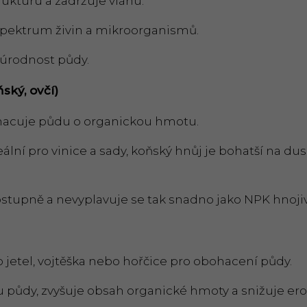
rukturu a zadržuje vláhu.
spektrum živin a mikroorganismů.
 úrodnost půdy.
ský, ovčí)
acuje půdu o organickou hmotu.
eální pro vinice a sady, koňský hnůj je bohatší na du
ostupně a nevyplavuje se tak snadno jako NPK hnojiv
ko jetel, vojtěška nebo hořčice pro obohacení půdy.
u půdy, zvyšuje obsah organické hmoty a snižuje eroz