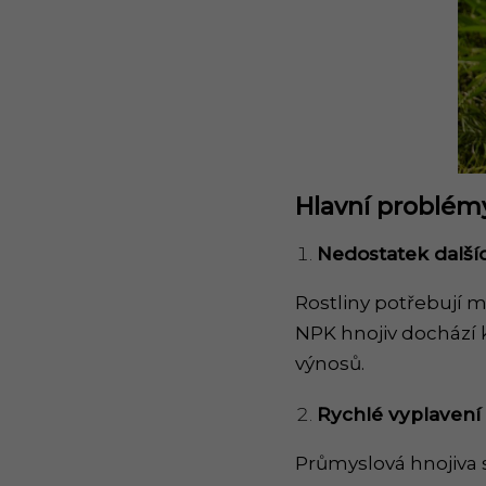
Hlavní probl
é
my
Nedostatek další
Rostliny potřebují 
NPK hnojiv dochází k
výnosů.
Rychl
é
vyplavení
Průmyslová hnojiva s