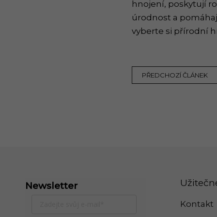
hnojení, poskytují r
úrodnost a pomáhají
vyberte si přírodní h
PŘEDCHOZÍ ČLÁNEK
Zápatí
Užitečn
Newsletter
Kontakt