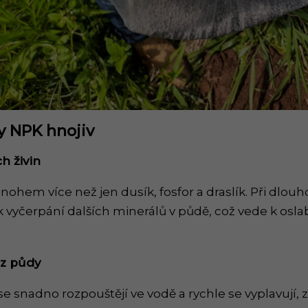
 NPK hnojiv
ch
ž
ivin
mnohem více než jen dusík, fosfor a draslík. Při dl
 vyčerpání dalších minerálů v půdě, což vede k oslab
 z pů
dy
e snadno rozpouštějí ve vodě a rychle se vyplavují, 