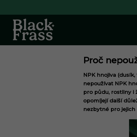
Přejít na obsah
Proč nepouž
NPK hnojiva (dusík, 
nepoužívat NPK hnoj
pro půdu, rostliny i
opomíjejí další důlež
nezbytné pro jejich 