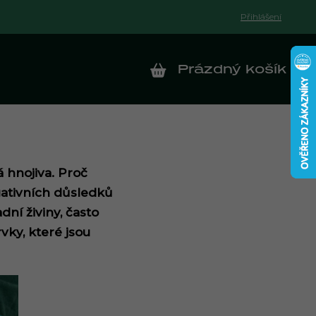
Přihlášení
Prázdný košík
NÁKUPNÍ KOŠÍK
á hnojiva. Proč
gativních důsledků
dní živiny, často
rvky, které jsou