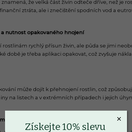
o znamená, že velká část živin odteče dříve, než je ro
inanční ztráta, ale i znečištění spodních vod a eutr
 a nutnost opakovan
é
ho hnojení
 rostlinám rychlý přísun živin, ale půda se jimi neo
é době je třeba aplikaci opakovat, což zvyšuje nákl
vání může dojít k přehnojení rostlin, což způsobuje
ny na listech a v extrémních případech i jejich úh
mácí mazlíčky a děti
Získejte 10% slevu