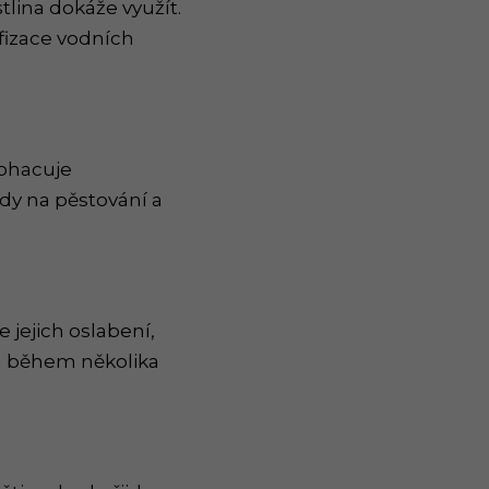
stlina dokáže využít.
ofizace vodních
bohacuje
ady na pěstování a
 jejich oslabení,
yn během několika