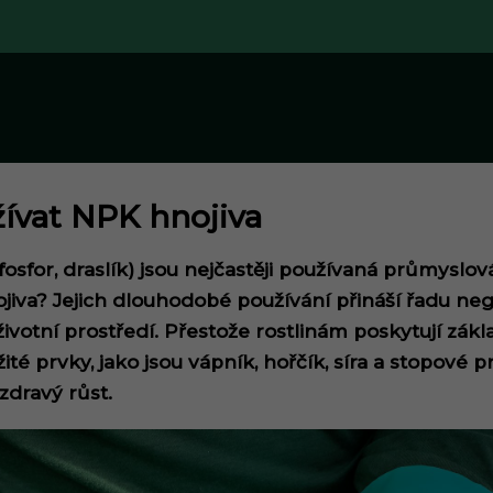
ívat NPK hnojiva
fosfor, draslík) jsou nejčastěji používaná průmyslov
iva? Jejich dlouhodobé používání přináší řadu ne
 životní prostředí. Přestože rostlinám poskytují zákla
ité prvky, jako jsou vápník, hořčík, síra a stopové p
zdravý růst.