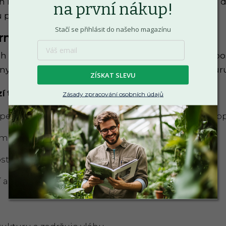
 hnojiv mohou být toxické pro domácí mazlíčky a dě
na první nákup!
u půdou nebo vodou, která NPK hnojiva obsahuje.
Stačí se přihlásit do našeho magazínu
rnativa: Organická hnojiva
 hnojiv je lepší používat organická hnojiva, která p
ny, podporují mikrobiální aktivitu a zlepšují struktur
ZÍSKAT SLEVU
z
í
trus)
Zásady zpracování osobních údajů
ektrum živin, včetně dusíku, fosforu, draslíku a sto
mikroflóru.
stupně a snižuje riziko vyplavování.
í a objednání navštivte
blackfrass.cz
.