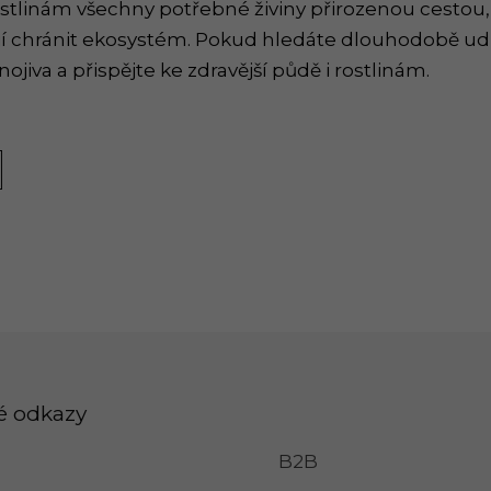
ostlinám všechny potřebné živiny přirozenou cestou,
 chránit ekosystém. Pokud hledáte dlouhodobě udrž
nojiva a přispějte ke zdravější půdě i rostlinám.
é odkazy
B2B