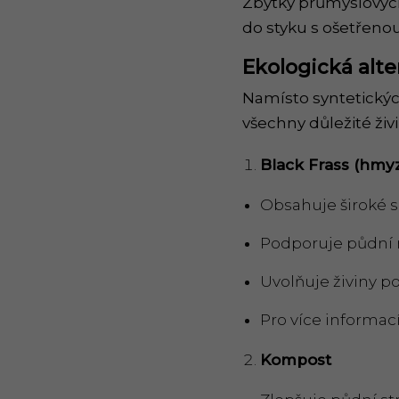
Zbytky průmyslových
do styku s ošetřeno
Ekologická alte
Namísto syntetických
všechny důležité živi
Black Frass (hmy
Obsahuje široké sp
Podporuje půdní 
Uvolňuje živiny po
Pro více informac
Kompost