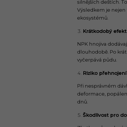
silnějších deštích. T
Výsledkem je nejen f
ekosystémů.
Krátkodobý efekt
NPK hnojiva dodávají
dlouhodobě. Po krátk
vyčerpává půdu.
Riziko přehnojení
Při nesprávném dávko
deformace, popáleni
dnů.
Škodlivost pro do