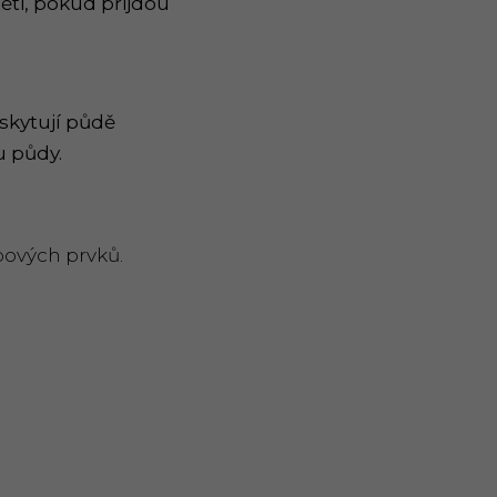
ti, pokud přijdou
oskytují půdě
u půdy.
pových prvků.