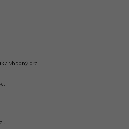
sík a vhodný pro
a.
i.