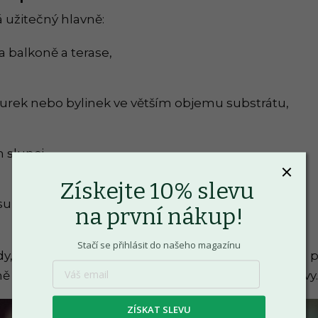
á užitečný hlavně:
a balkoně a terase,
okurek nebo bylinek ve větším objemu substrátu,
 slunci,
Získejte 10% slevu
substrát rychle přeschne a přehřívá se.
na první nákup!
Stačí se přihlásit do našeho magazínu
y, když víte, že nebudete moci kontrolovat zálivku 
ně zanedbaný režim, ale může trochu zmírnit výkyvy.
ZÍSKAT SLEVU