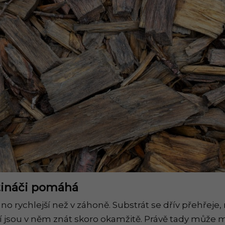
tináči pomáhá
o rychlejší než v záhoně. Substrát se dřív přehřeje, 
 jsou v něm znát skoro okamžitě. Právě tady může