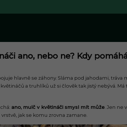
ináči ano, nebo ne? Kdy pomáhá
spojuje hlavně se záhony. Sláma pod jahodami, tráva m
větináčů a truhlíků už si člověk tak jistý nebývá. Má 
uchá:
ano, mulč v květináči smysl mít může
. Jen ne 
é vrstvě, jak se komu zrovna zamane.