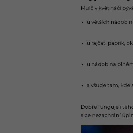
Mulč v květináči býv
u větších nádob n
u rajčat, paprik, 
u nádob na plném
a všude tam, kde 
Dobře funguje i tehd
sice nezachrání úpl