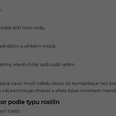
,
 sobě drží moc vody,
ladnějším a vlhkém místě,
liny, které chtějí spíš sušší režim.
bývá navíc mulč někdy skoro víc komplikace než p
es něj kontroluje vlhkost a efekt bývá mnohem menší
or podle typu rostlin
ení totéž.