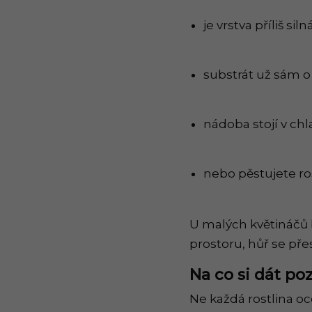
je vrstva příliš silná
substrát už sám o
nádoba stojí v ch
nebo pěstujete rost
U malých květináčů 
prostoru, hůř se př
Na co si dát poz
Ne každá rostlina oc