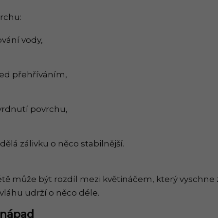
rchu:
vání vody,
řed přehříváním,
rdnutí povrchu,
dělá zálivku o něco stabilnější.
létě může být rozdíl mezi květináčem, který vyschne 
 vláhu udrží o něco déle.
 nápad