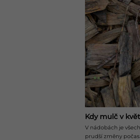
Kdy mulč v kvě
V nádobách je všechn
prudší změny počasí