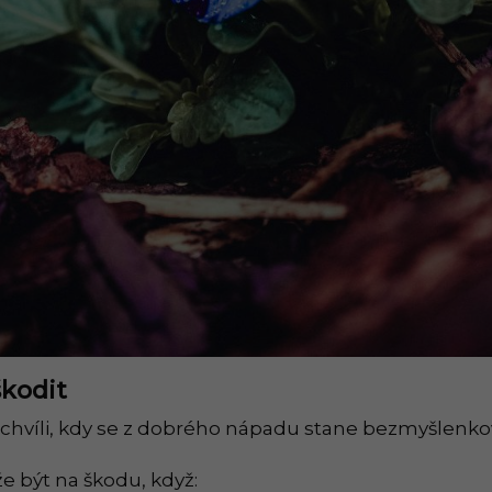
škodit
chvíli, kdy se z dobrého nápadu stane bezmyšlenkovi
e být na škodu, když: