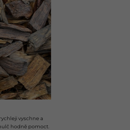
rychleji vyschne a
 mulč hodně pomoct.