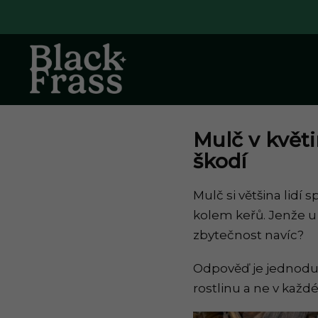
Přejít na obsah
Mulč v květ
škodí
Mulč si většina lidí 
kolem keřů. Jenže u k
zbytečnost navíc?
Odpověď je jednod
rostlinu a ne v každ