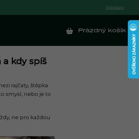
Přihlášení
Prázdný košík
NÁKUPNÍ KOŠÍK
 a kdy spíš
ezi rajčaty, štěpka
to smysl, nebo je to
vždy, ne pro každou