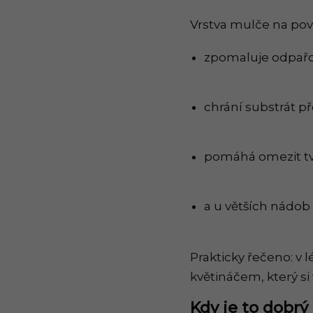
Vrstva mulče na pov
zpomaluje odpařo
chrání substrát p
pomáhá omezit tv
a u větších nádob 
Prakticky řečeno: v 
květináčem, který si
Kdy je to dobrý